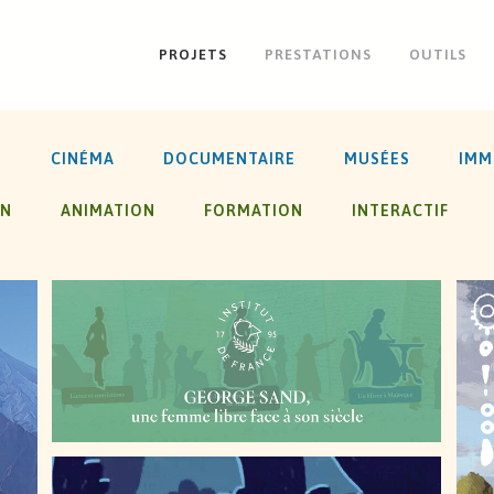
PROJETS
PRESTATIONS
OUTILS
S
CINÉMA
DOCUMENTAIRE
MUSÉES
IMM
ON
ANIMATION
FORMATION
INTERACTIF
GEORGE SAND , UNE FEMME LIBRE FACE À
SON SIÈCLE
X