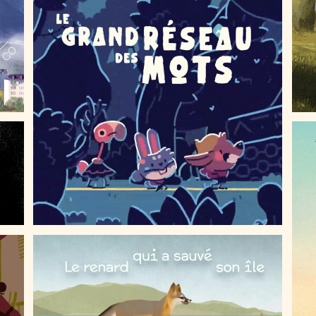
LE GRAND RÉSEAU DES MOTS
!
LE RENARD QUI A SAUVÉ SON ÎLE