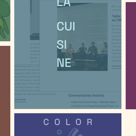
LA CUISINE, LE BLOG SPÉCIALISÉ EN R&D
CO
COLOR MAPPER, UN ADDON BLENDER POUR