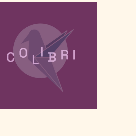
LIBRI, UNE BIBLIOTHÈQUE DE POSES ET
D’ANIMATIONS POUR BLENDER