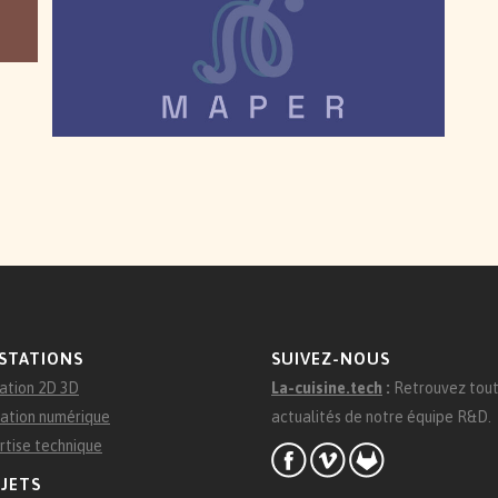
UNE GESTION AVANCÉE DE LA COULEUR
STATIONS
SUIVEZ-NOUS
ation 2D 3D
La-cuisine.tech
:
Retrouvez tout
ation numérique
actualités de notre équipe R&D.
rtise technique
JETS