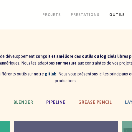
PROJETS
PRESTATIONS
OUTILS
t de développement
conçoit et améliore des outils ou logiciels libres
po
numériques. Nous les adaptons
sur mesure
aux contraintes de vos projets
fférents outils sur notre
gitlab
. Nous vous présentons ici les principaux ou
productions.
S
BLENDER
PIPELINE
GREASE PENCIL
LA